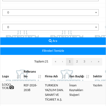
0
0
Ara
Filtreleri Temizle
Toplam:21
«
‹
1
2
3
›
»
Referans
Logo
No
Firma Adı
İlan Başlığı
Sektör
REF-2026-
TURKGEN
İnsan
Yazılım
2038
YAZILIM DAN.
Kaynakları
SANAYİ VE
Stajyeri
TİCARET A.Ş.