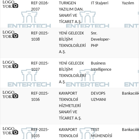
REF-2026-
TURKGEN
IT Stajyeri
Yazılım
2037
YAZILIM DAN.
SANAYİ VE
TİCARET A.Ş.
REF-2025-
YENİ GELECEK
Snr.
1038
BİLİŞİM
Developer-
TEKNOLOJİLERİ
PHP
A.Ş.
REF-2025-
YENİ GELECEK
Business
1037
BİLİŞİM
Intelligence
TEKNOLOJİLERİ
A.Ş.
REF-2025-
KAYAPORT
DEVOPS
Bankacılık
1036
TEKNOLOJİ
UZMANI
HİZMETLERİ
SANAYİ VE
TİCARET A.Ş.
REF-2025-
KAYAPORT
TEST
Bankacılık
1035
TEKNOLOJİ
MÜHENDİSİ